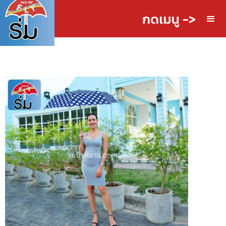
กดเมนู ->