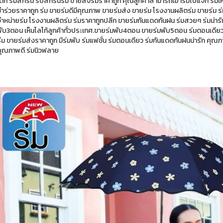
เด็ก ร่มสกรีน รับสกรีนร่ม ขายส่งร่มราคาถูก คุณลูกค้าสามารถเอาร่มไปแจก ร่ม
ำร่วยราคาถูก ร่ม ขายร่มดีมีคุณภาพ ขายร่มส่ง ขายร่ม โรงงานผลิตร่ม ขายร่ม ร่
จำหน่ายร่ม โรงงานผลิตร่ม ร่มราคาถูกปลีก ขายร่มกันแดดกันฝน ร่มสวยๆ ร่มน่ารั
พับ3ตอน เห็นโลโก้ลูกค้าทั่วประเทศ.ขายร่มพับ4ตอน ขายร่มพับ5ตอน ร่มตอนเดียว ร
่ม ขายร่มส่งราคาถูก มีร่มพับ ร่มแฟชั่น ร่มตอนเดียว ร่มกันแดดกันฝนน่ารัก คุณภาพด
คุณภาพดี ร่มนิวฟลาย