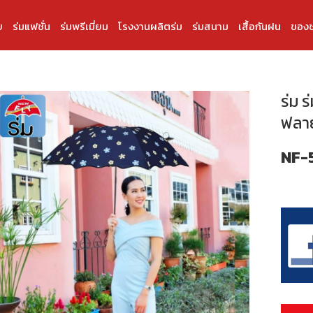
บ
ร่มแฟชั่น
ร่มพรีเมี่ยม
โรงงานผลิตร่ม
ร่มสนาม
เสื้อกันฝน
ของช
ร่ม ร
ฟลา
NF-