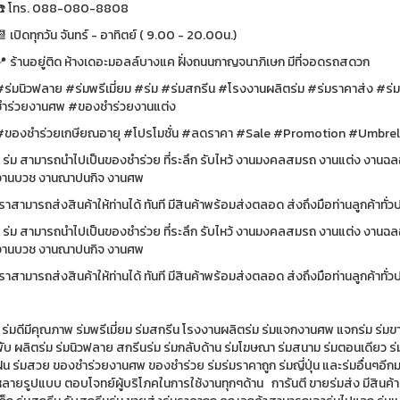
☎️ โทร. 088-080-8808
 เปิดทุกวัน จันทร์ - อาทิตย์ ( 9.00 - 20.00น.)
📍 ร้านอยู่ติด ห้างเดอะมอลล์บางแค ฝั่งถนนกาญจนาภิเษก มีที่จอดรถสดวก
#ร่มนิวฟลาย #ร่มพรีเมี่ยม #ร่ม #ร่มสกรีน #โรงงานผลิตร่ม #ร่มราคาส่ง #ร่
ชำร่วยงานศพ #ของชำร่วยงานแต่ง
#ของชำร่วยเกษียณอายุ #โปรโมชั่น #ลดราคา #Sale #Promo
* ร่ม สามารถนำไปเป็นของชำร่วย ที่ระลึก รับไหว้ งานมงคลสมรถ งานแต่ง งา
งานบวช งานณาปนกิจ งานศพ
เราสามารถส่งสินค้าให้ท่านได้ ทันที มีสินค้าพร้อมส่งตลอด ส่งถึงมือท
* ร่ม สามารถนำไปเป็นของชำร่วย ที่ระลึก รับไหว้ งานมงคลสมรถ งานแต่ง งา
งานบวช งานณาปนกิจ งานศพ
ราสามารถส่งสินค้าให้ท่านได้ ทันที มีสินค้าพร้อมส่งตลอด ส่งถึงมือท่านลูกค้าทั
 ร่มดีมีคุณภาพ ร่มพรีเมี่ยม ร่มสกรีน โรงงานผลิตร่ม ร่มแจกงานศพ แจกร่ม ร่มขา
ับ ผลิตร่ม ร่มนิวฟลาย สกรีนร่ม ร่มกลับด้าน ร่มโฆษณา ร่มสนาม ร่มตอนเดียว ร่มไ
ฝน ร่มสวย ของชำร่วยงานศพ ของชำร่วย ร่มร่มราคาถูก ร่มญี่ปุ่น และร่มอื่นๆอีกม
ลายรูปแบบ ตอบโจทย์ผู้บริโภคในการใช้งานทุกๆด้าน การันตี ขายร่มส่ง มีสินค้าร่ม