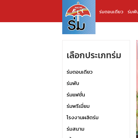
ร่มตอนเดียว
ร่มพั
เลือกประเภทร่ม
ร่มตอนเดียว
ร่มพับ
ร่มแฟชั่น
ร่มพรีเมี่ยม
โรงงานผลิตร่ม
ร่มสนาม