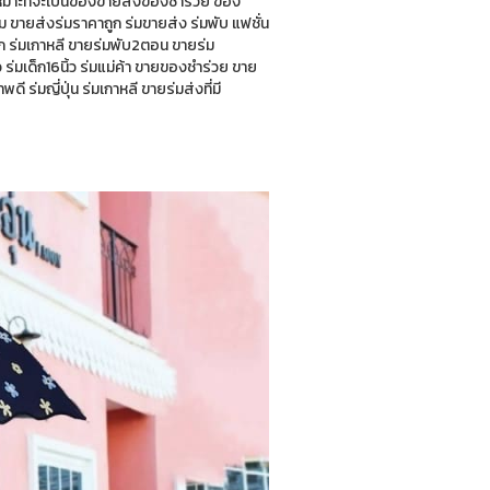
เหมาะที่จะเป็นของขายส่งของชำร่วย ของ
ม ขายส่งร่มราคาถูก ร่มขายส่ง ร่มพับ แฟชั่น
ก ร่มเกาหลี ขายร่มพับ2ตอน ขายร่ม
่มเด็ก16นิ้ว ร่มแม่ค้า ขายของชำร่วย ขาย
ี ร่มญี่ปุ่น ร่มเกาหลี ขายร่มส่งที่มี