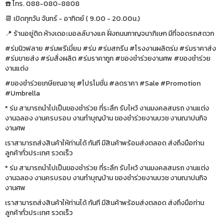
☎️ โทร. 088-080-8808
📆 เปิดทุกวัน จันทร์ - อาทิตย์ ( 9.00 - 20.00น.)
📍 ร้านอยู่ติด ห้างเดอะมอลล์บางแค ฝั่งถนนกาญจนาภิเษก มีที่จอดรถสดวก
#ร่มนิวฟลาย #ร่มพรีเมี่ยม #ร่ม #ร่มสกรีน #โรงงานผลิตร่ม #ร่มราคาส่ง
#ร่มขายส่ง #ร่มสั่งผลิต #ร่มราคาถูก #ของชำร่วยงานศพ #ของชำร่วย
งานแต่ง
#ของชำร่วยเกษียณอายุ #โปรโมชั่น #ลดราคา #Sale #Promotion
#Umbrella
* ร่ม สามารถนำไปเป็นของชำร่วย ที่ระลึก รับไหว้ งานมงคลสมรถ งานแต่ง
งานฉลอง งานครบรอบ งานทำบุญบ้าน ของชำร่วยงานบวช งานณาปนกิจ
งานศพ
เราสามารถส่งสินค้าให้ท่านได้ ทันที มีสินค้าพร้อมส่งตลอด ส่งถึงมือท่าน
ลูกค้าทั่วประเทศ รวดเร็ว
* ร่ม สามารถนำไปเป็นของชำร่วย ที่ระลึก รับไหว้ งานมงคลสมรถ งานแต่ง
งานฉลอง งานครบรอบ งานทำบุญบ้าน ของชำร่วยงานบวช งานณาปนกิจ
งานศพ
เราสามารถส่งสินค้าให้ท่านได้ ทันที มีสินค้าพร้อมส่งตลอด ส่งถึงมือท่าน
ลูกค้าทั่วประเทศ รวดเร็ว