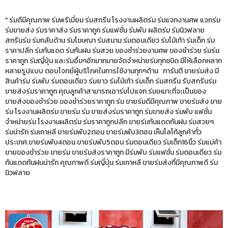
" ร่มดีมีคุณภาพ ร่มพรีเมี่ยม ร่มสกรีน โรงงานผลิตร่ม ร่มแจกงานศพ แจกร่ม
ร่มขายส่ง ร่มราคาส่ง ร่มราคาถูก ร่มแฟชั่น ร่มพับ ผลิตร่ม ร่มนิวฟลาย
สกรีนร่ม ร่มกลับด้าน ร่มโฆษณา ร่มสนาม ร่มตอนเดียว ร่มไม้เท้า ร่มเด็ก ร่ม
ราคาปลีก ร่มกันแดด ร่มกันฝน ร่มสวย ของชำร่วยงานศพ ของชำร่วย ร่มร่ม
ราคาถูก ร่มญี่ปุ่น และร่มอื่นๆอีกมากมายจัดจำหน่ายร่มทุกชนิด มีให้เลือกหลาก
หลายรูปแบบ ตอบโจทย์ผู้บริโภคในการใช้งานทุกๆด้าน การันตี ขายร่มส่ง มี
สินค้าร่ม ร่มพับ ร่มตอนเดียว ร่มยาว ร่มไม้เท้า ร่มเด็ก ร่มสกรีน รับสกรีนร่ม
ขายส่งร่มราคาถูก คุณลูกค้าสามารถเอาร่มไปแจก ร่มเหมาะที่จะเป็นของ
ขายส่งของชำร่วย ของชำร่วยราคาถูก ร่ม ขายร่มดีมีคุณภาพ ขายร่มส่ง ขาย
ร่ม โรงงานผลิตร่ม ขายร่ม ร่ม ขายส่งร่มราคาถูก ร่มขายส่ง ร่มพับ แฟชั่น
จำหน่ายร่ม โรงงานผลิตร่ม ร่มราคาถูกปลีก ขายร่มกันแดดกันฝน ร่มสวยๆ
ร่มน่ารัก ร่มเกาหลี ขายร่มพับ2ตอน ขายร่มพับ3ตอน เห็นโลโก้ลูกค้าทั่ว
ประเทศ.ขายร่มพับ4ตอน ขายร่มพับ5ตอน ร่มตอนเดียว ร่มเด็ก16นิ้ว ร่มแม่ค้า
ขายของชำร่วย ขายร่ม ขายร่มส่งราคาถูก มีร่มพับ ร่มแฟชั่น ร่มตอนเดียว ร่ม
กันแดดกันฝนน่ารัก คุณภาพดี ร่มญี่ปุ่น ร่มเกาหลี ขายร่มส่งที่มีคุณภาพดี ร่ม
นิวฟลาย