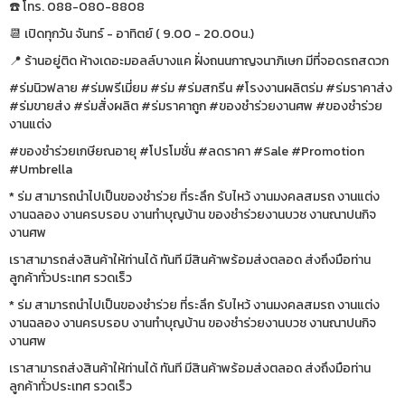
☎️ โทร. 088-080-8808
📆 เปิดทุกวัน จันทร์ - อาทิตย์ ( 9.00 - 20.00น.)
📍 ร้านอยู่ติด ห้างเดอะมอลล์บางแค ฝั่งถนนกาญจนาภิเษก มีที่จอดรถสดวก
#ร่มนิวฟลาย #ร่มพรีเมี่ยม #ร่ม #ร่มสกรีน #โรงงานผลิตร่ม #ร่มราคาส่ง
#ร่มขายส่ง #ร่มสั่งผลิต #ร่มราคาถูก #ของชำร่วยงานศพ #ของชำร่วย
งานแต่ง
#ของชำร่วยเกษียณอายุ #โปรโมชั่น #ลดราคา #Sale #Promotion
#Umbrella
* ร่ม สามารถนำไปเป็นของชำร่วย ที่ระลึก รับไหว้ งานมงคลสมรถ งานแต่ง
งานฉลอง งานครบรอบ งานทำบุญบ้าน ของชำร่วยงานบวช งานณาปนกิจ
งานศพ
เราสามารถส่งสินค้าให้ท่านได้ ทันที มีสินค้าพร้อมส่งตลอด ส่งถึงมือท่าน
ลูกค้าทั่วประเทศ รวดเร็ว
* ร่ม สามารถนำไปเป็นของชำร่วย ที่ระลึก รับไหว้ งานมงคลสมรถ งานแต่ง
งานฉลอง งานครบรอบ งานทำบุญบ้าน ของชำร่วยงานบวช งานณาปนกิจ
งานศพ
เราสามารถส่งสินค้าให้ท่านได้ ทันที มีสินค้าพร้อมส่งตลอด ส่งถึงมือท่าน
ลูกค้าทั่วประเทศ รวดเร็ว