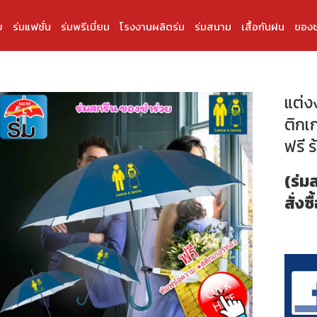
บ
ร่มแฟชั่น
ร่มพรีเมี่ยม
โรงงานผลิตร่ม
ร่มสนาม
เสื้อกันฝน
ของช
แต่งง
ติกเ
ฟรี 
(ร่ม
สั่งซื