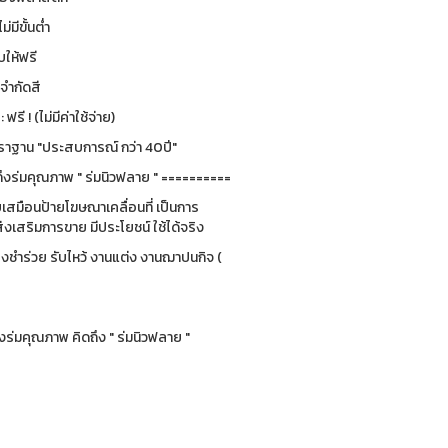
ม่มีขั้นต่ำ
ให้ฟรี
่จำกัดสี
รี ! (ไม่มีค่าใช้จ่าย)
ฐาน "ประสบการณ์ กว่า 40ปี"
ึงร่มคุณภาพ " ร่มนิวฟลาย " ==========
ยบเสมือนป้ายโฆษณาเคลื่อนที่ เป็นการ
่งเสริมการขาย มีประโยชน์ ใช้ได้จริง
ของชำร่วย รับไหว้ งานแต่ง งานฌาปนกิจ (
ร่มคุณภาพ คิดถึง " ร่มนิวฟลาย "