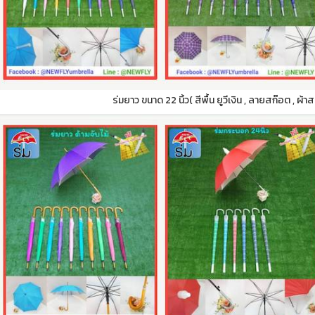
ร่มยาว ขนาด 22 นิ้ว( สีพื้น ยูวีเงิน , ลายสก๊อต , ผ้า