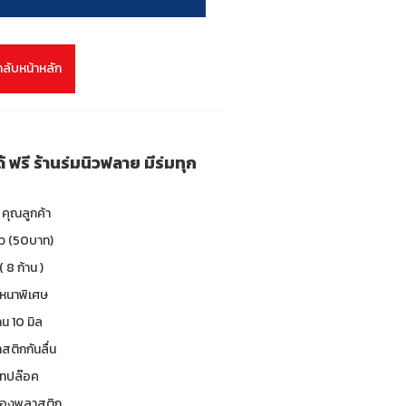
กลับหน้าหลัก
้ ฟรี ร้านร่มนิวฟลาย มีร่มทุก
คุณลูกค้า
าว (50บาท)
( 8 ก้าน )
 หนาพิเศษ
น 10 มิล
าสติกกันลื่น
 เทปล๊อค
ซองพลาสติก