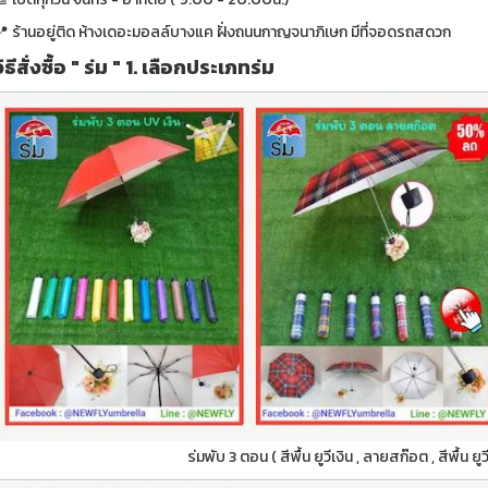
📍 ร้านอยู่ติด ห้างเดอะมอลล์บางแค ฝั่งถนนกาญจนาภิเษก มีที่จอดรถสดวก
วิธีสั่งซื้อ " ร่ม " 1. เลือกประเภทร่ม
ร่มพับ 3 ตอน ( สีพื้น ยูวีเงิน , ลายสก๊อต , สีพื้น ย