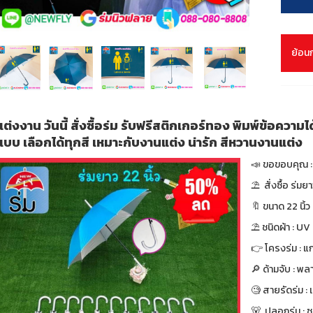
ย้อน
แต่งงาน วันนี้ สั่งซื้อร่ม รับฟรีสติกเกอร์ทอง พิมพ์ข้อความได
แบบ เลือกได้ทุกสี เหมาะกับงานแต่ง น่ารัก สีหวานงานแต่ง
📣 ขอขอบคุณ : 
⛱ สั่งซื้อ ร่มย
🔖 ขนาด 22 นิ้ว 
⛱ ชนิดผ้า : UV
👉 โครงร่ม : แก
🔎 ด้ามจับ : พล
🧐 สายรัดร่ม :
🐻 ปลอกร่ม : 