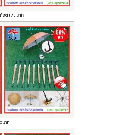
สก๊อต ) 75 บาท
) 70บาท