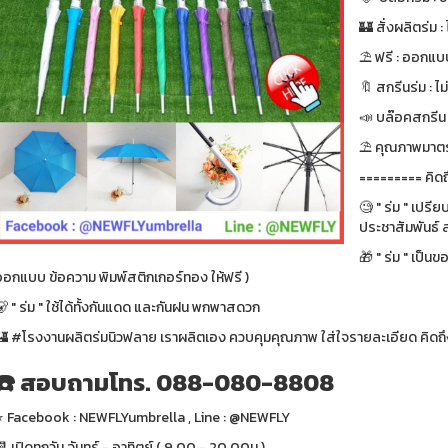
🏰 สั่งผลิตร่ม : ไ
⛱ ฟรี : ออกแบบ
🔖 สกรีนร่ม : ไม
📣 บล๊อคสกรีน : ฟ
⛱ คุณภาพมาตรา
========= คิดถ
🧐 " ร่ม " เปรี
ประชาสัมพันธ์ ส
🎁 " ร่ม " เป็น
ออกแบบ ข้อความ พิมพ์สติกเกอร์ทอง ให้ฟรี )
 " ร่ม " ใช้ได้ทั้งกันแดด และกันฝน พกพาสดวก
🏰 #โรงงานผลิตร่มนิวฟลาย เราผลิตเอง ควบคุมคุณภาพ ใส่ใจรายละเอียด คิดถึง
☎️ สอบถามโทร. 088-080-8808
⭐️ Facebook : NEWFLYumbrella , Line : @NEWFLY
 เปิดทุกวัน จันทร์ - อาทิตย์ ( 9.00 - 20.00น.)