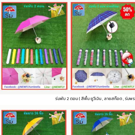
ร่มพับ 2 ตอน ( สีพื้น ยูวีเงิน , ลายสก๊อต , ร่มพ