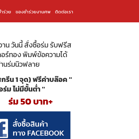
ำร่วย
ของชำร่วยงานศพ
ติดต่อเรา
าน วันนี้ สั่งซื้อร่ม รับฟรีส
กอร์ทอง พิมพ์ข้อความได้
ร้านร่มนิวฟลาย
สกรีน 1 จุด) ฟรีค่าบล๊อค "
้อร่ม ไม่มีขั้นต่ำ "
ร่ม 50 บาท+