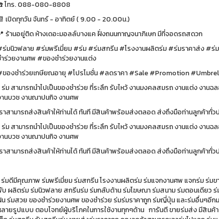
☎️ โทร. 088-080-8808
 เปิดทุกวัน จันทร์ - อาทิตย์ ( 9.00 - 20.00น.)
📍 ร้านอยู่ติด ห้างเดอะมอลล์บางแค ฝั่งถนนกาญจนาภิเษก มีที่จอดรถสดวก
#ร่มนิวฟลาย #ร่มพรีเมี่ยม #ร่ม #ร่มสกรีน #โรงงานผลิตร่ม #ร่มราคาส่ง #ร่
ชำร่วยงานศพ #ของชำร่วยงานแต่ง
#ของชำร่วยเกษียณอายุ #โปรโมชั่น #ลดราคา #Sale #Promo
* ร่ม สามารถนำไปเป็นของชำร่วย ที่ระลึก รับไหว้ งานมงคลสมรถ งานแต่ง งา
งานบวช งานณาปนกิจ งานศพ
เราสามารถส่งสินค้าให้ท่านได้ ทันที มีสินค้าพร้อมส่งตลอด ส่งถึงมือท
* ร่ม สามารถนำไปเป็นของชำร่วย ที่ระลึก รับไหว้ งานมงคลสมรถ งานแต่ง งา
งานบวช งานณาปนกิจ งานศพ
ราสามารถส่งสินค้าให้ท่านได้ ทันที มีสินค้าพร้อมส่งตลอด ส่งถึงมือท่านลูกค้าทั
 ร่มดีมีคุณภาพ ร่มพรีเมี่ยม ร่มสกรีน โรงงานผลิตร่ม ร่มแจกงานศพ แจกร่ม ร่มขา
ับ ผลิตร่ม ร่มนิวฟลาย สกรีนร่ม ร่มกลับด้าน ร่มโฆษณา ร่มสนาม ร่มตอนเดียว ร่มไ
ฝน ร่มสวย ของชำร่วยงานศพ ของชำร่วย ร่มร่มราคาถูก ร่มญี่ปุ่น และร่มอื่นๆอีกม
ลายรูปแบบ ตอบโจทย์ผู้บริโภคในการใช้งานทุกๆด้าน การันตี ขายร่มส่ง มีสินค้าร่ม