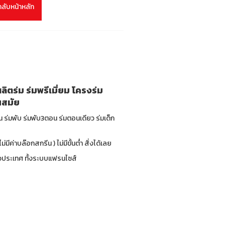
กลับหน้าหลัก
ลิตร่ม ร่มพรีเมี่ยม โครงร่ม
นสมัย
่น ร่มพับ ร่มพับ3ตอน ร่มตอนเดียว ร่มเด็ก
มีค่าบล๊อกสกรีน ) ไม่มีขั้นต่ำ สั่งได้เลย
ทั่วประเทศ ทั้งระบบแฟรนไซส์