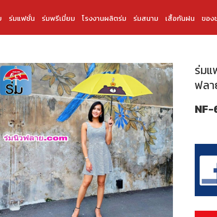
บ
ร่มแฟชั่น
ร่มพรีเมี่ยม
โรงงานผลิตร่ม
ร่มสนาม
เสื้อกันฝน
ของช
ร่มแฟ
ฟลาย
NF-