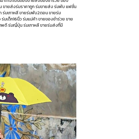
เหมาะที่จะเป็นของขายส่งของชำร่วย ของ
ม ขายส่งร่มราคาถูก ร่มขายส่ง ร่มพับ แฟชั่น
ก ร่มเกาหลี ขายร่มพับ2ตอน ขายร่ม
่มเด็ก16นิ้ว ร่มแม่ค้า ขายของชำร่วย ขาย
ี ร่มญี่ปุ่น ร่มเกาหลี ขายร่มส่งที่มี