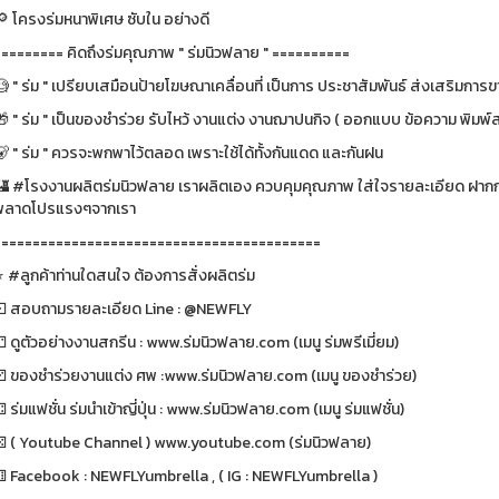
🔎 โครงร่มหนาพิเศษ ซับใน อย่างดี
========= คิดถึงร่มคุณภาพ " ร่มนิวฟลาย " ==========
 " ร่ม " เปรียบเสมือนป้ายโฆษณาเคลื่อนที่ เป็นการ ประชาสัมพันธ์ ส่งเสริมการขา
 " ร่ม " เป็นของชำร่วย รับไหว้ งานแต่ง งานฌาปนกิจ ( ออกแบบ ข้อความ พิมพ์ส
🐻 " ร่ม " ควรจะพกพาไว้ตลอด เพราะใช้ได้ทั้งกันแดด และกันฝน
🏰 #โรงงานผลิตร่มนิวฟลาย เราผลิตเอง ควบคุมคุณภาพ ใส่ใจรายละเอียด ฝากกด
พลาดโปรแรงๆจากเรา
==========================================
⭐️ #ลูกค้าท่านใดสนใจ ต้องการสั่งผลิตร่ม
⚀ สอบถามรายละเอียด Line : @NEWFLY
 ดูตัวอย่างงานสกรีน : www.ร่มนิวฟลาย.com (เมนู ร่มพรีเมี่ยม)
⚂ ของชำร่วยงานแต่ง ศพ :www.ร่มนิวฟลาย.com (เมนู ของชำร่วย)
 ร่มแฟชั่น ร่มนำเข้าญี่ปุ่น : www.ร่มนิวฟลาย.com (เมนู ร่มแฟชั่น)
⚄ ( Youtube Channel ) www.youtube.com (ร่มนิวฟลาย)
⚅ Facebook : NEWFLYumbrella , ( IG : NEWFLYumbrella )