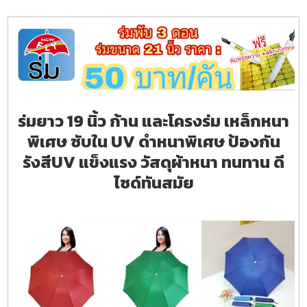
ร่มยาว 19 นิ้ว ก้าน และโครงร่ม เหล็กหนา
พิเศษ ซับใน UV ดำหนาพิเศษ ป้องกัน
รังสีUV แข็งแรง วัสดุผ้าหนา ทนทาน ดี
ไซด์ทันสมัย