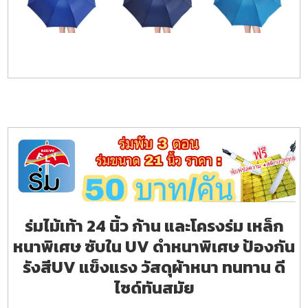
ร่มไม้เท้า 24 นิ้ว ก้าน และโครงร่ม เหล็ก
หนาพิเศษ ซับใน UV ดำหนาพิเศษ ป้องกัน
รังสีUV แข็งแรง วัสดุผ้าหนา ทนทาน ดี
ไซด์ทันสมัย