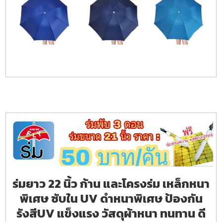
ร่มยาว 22 นิ้ว ก้าน และโครงร่ม เหล็กหนา
พิเศษ ซับใน UV ดำหนาพิเศษ ป้องกัน
รังสีUV แข็งแรง วัสดุผ้าหนา ทนทาน ดี