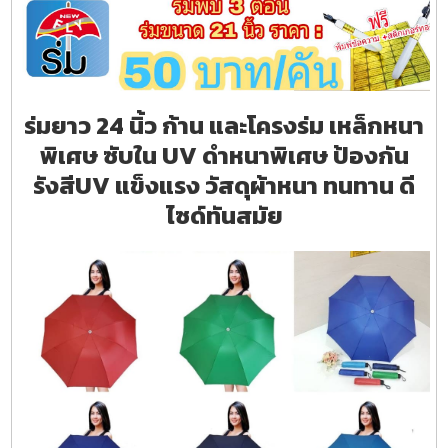
ร่มยาว 24 นิ้ว ก้าน และโครงร่ม เหล็กหนา
พิเศษ ซับใน UV ดำหนาพิเศษ ป้องกัน
รังสีUV แข็งแรง วัสดุผ้าหนา ทนทาน ดี
ไซด์ทันสมัย