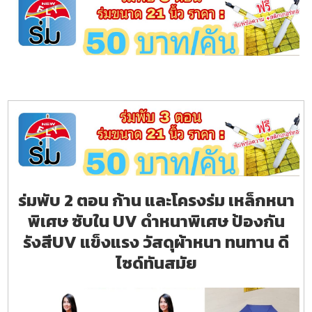
ร่มพับ 2 ตอน ก้าน และโครงร่ม เหล็กหนา
พิเศษ ซับใน UV ดำหนาพิเศษ ป้องกัน
รังสีUV แข็งแรง วัสดุผ้าหนา ทนทาน ดี
ไซด์ทันสมัย