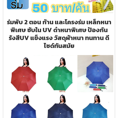
ร่มพับ 2 ตอน ก้าน และโครงร่ม เหล็กหนา
พิเศษ ซับใน UV ดำหนาพิเศษ ป้องกัน
รังสีUV แข็งแรง วัสดุผ้าหนา ทนทาน ดี
ไซด์ทันสมัย